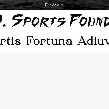
Fundacja
 O. Sports Foun
rtis Fortuna Adiu