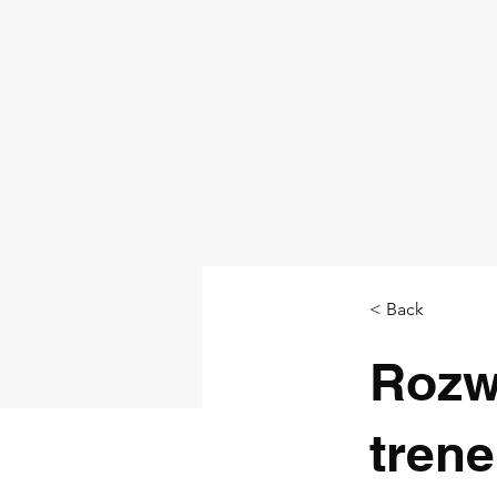
< Back
Rozw
trene