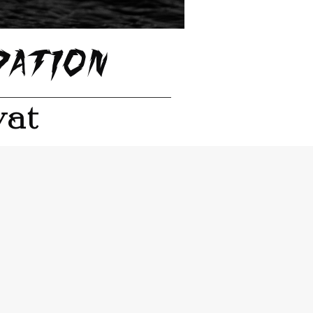
dation
vat